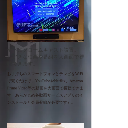
全室にクロームキャスト設置。
お好きな映画や番組を大画面で視
聴できます。
お手持ちのスマートフォンとテレビをWiFi
で繋ぐだけで、YouTubeやNetflix、Amazon
Prime Video等の動画を大画面で視聴できま
す（あらかじめ各動画サービスアプリのイ
ンストールと会員登録が必要です）。