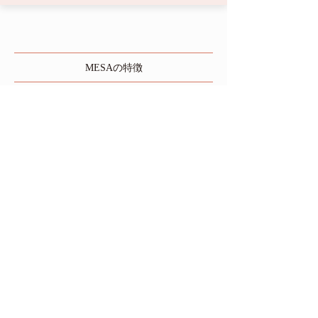
MESAの特徴
​お部屋・料金
​サービス
​キャンペーン
​アクセス
ホテル メサ
〒701-0203
岡山県岡山市南区古新田1592-16
Googleマップで見る
TEL：
086-281-0249