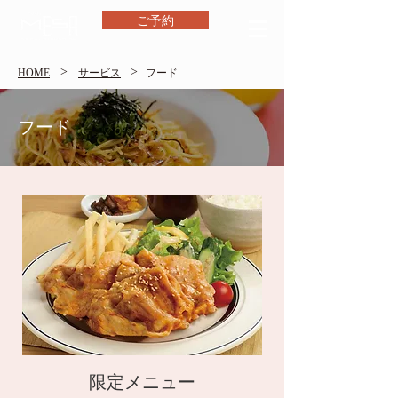
ご予約
>
>
HOME
​サービス
​フード
​フード
限定メニュー