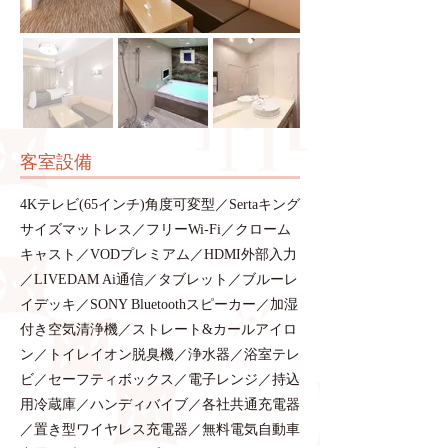
​客室設備
4Kテレビ(65インチ)角度可変型／Sertaキング
サイズマットレス／フリーWi-Fi／クローム
キャスト／VODプレミアム／HDMI外部入力
／LIVEDAM Ai通信／タブレット／ブルーレ
イデッキ／SONY Bluetoothスピーカー／加湿
付き空気清浄機／ストレート&カールアイロ
ン／トイレイオン脱臭機／浄水器／浴室テレ
ビ／セーフティボックス／電子レンジ／持込
用冷蔵庫／ハンディバイブ／各社共通充電器
／置き型ワイヤレス充電器／無料電気自動車