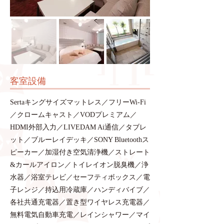
​客室設備
Sertaキングサイズマットレス／フリーWi-Fi
／クロームキャスト／VODプレミアム／
HDMI外部入力／LIVEDAM Ai通信／タブレ
ット／ブルーレイデッキ／SONY Bluetoothス
ピーカー／加湿付き空気清浄機／ストレート
&カールアイロン／トイレイオン脱臭機／浄
水器／浴室テレビ／セーフティボックス／電
子レンジ／持込用冷蔵庫／ハンディバイブ／
各社共通充電器／置き型ワイヤレス充電器／
無料電気自動車充電／レインシャワー／マイ